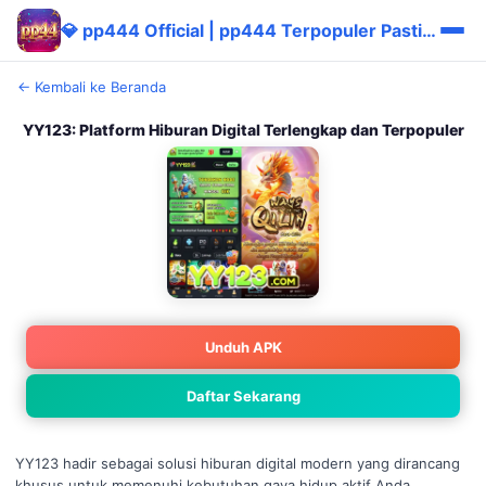
💎 pp444 Official | pp444 Terpopuler Pasti Bayar ⚡
← Kembali ke Beranda
YY123: Platform Hiburan Digital Terlengkap dan Terpopuler
Unduh APK
Daftar Sekarang
YY123 hadir sebagai solusi hiburan digital modern yang dirancang
khusus untuk memenuhi kebutuhan gaya hidup aktif Anda.