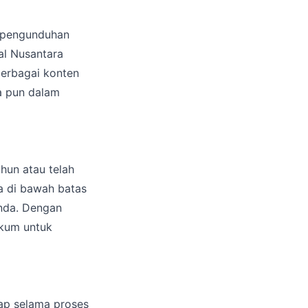
n pengunduhan
tal Nusantara
berbagai konten
a pun dalam
hun atau telah
a di bawah batas
Anda. Dengan
ukum untuk
kap selama proses