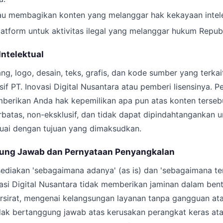
 membagikan konten yang melanggar hak kekayaan intelek
tform untuk aktivitas ilegal yang melanggar hukum Republ
Intelektual
, logo, desain, teks, grafis, dan kode sumber yang terka
usif PT. Inovasi Digital Nusantara atau pemberi lisensinya.
mberikan Anda hak kepemilikan apa pun atas konten terseb
terbatas, non-eksklusif, dan tidak dapat dipindahtanganka
uai dengan tujuan yang dimaksudkan.
gung Jawab dan Pernyataan Penyangkalan
diakan 'sebagaimana adanya' (as is) dan 'sebagaimana ter
ovasi Digital Nusantara tidak memberikan jaminan dalam ben
rsirat, mengenai kelangsungan layanan tanpa gangguan ata
dak bertanggung jawab atas kerusakan perangkat keras ata