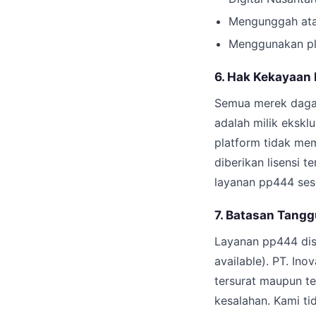
Mengunggah atau
Menggunakan pla
6. Hak Kekayaan 
Semua merek dagang
adalah milik ekskl
platform tidak me
diberikan lisensi 
layanan pp444 ses
7. Batasan Tang
Layanan pp444 dise
available). PT. In
tersurat maupun te
kesalahan. Kami ti