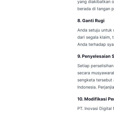
yang diakibatkan 
berada di tangan 
8. Ganti Rugi
Anda setuju untuk 
dari segala klaim,
Anda terhadap syar
9. Penyelesaian 
Setiap perselisiha
secara musyawarah 
sengketa tersebut 
Indonesia. Perjanji
10. Modifikasi Pe
PT. Inovasi Digita