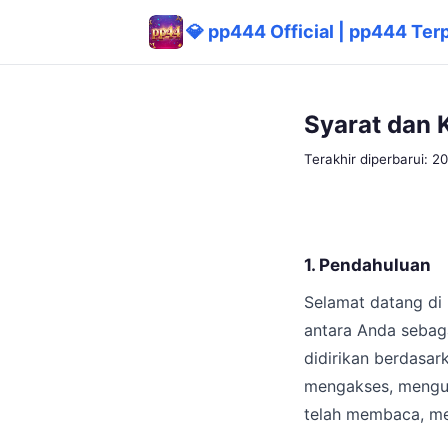
💎 pp444 Official | pp444 Ter
Syarat dan 
Terakhir diperbarui: 
1. Pendahuluan
Selamat datang di
antara Anda sebag
didirikan berdasa
mengakses, mengu
telah membaca, mem