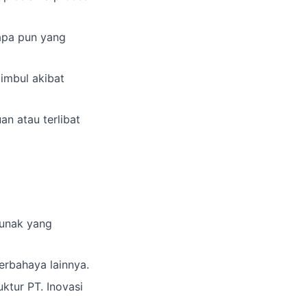
apa pun yang
timbul akibat
n atau terlibat
lunak yang
erbahaya lainnya.
ktur PT. Inovasi