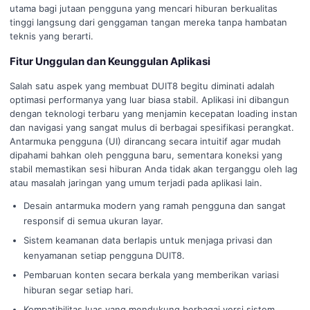
utama bagi jutaan pengguna yang mencari hiburan berkualitas
tinggi langsung dari genggaman tangan mereka tanpa hambatan
teknis yang berarti.
Fitur Unggulan dan Keunggulan Aplikasi
Salah satu aspek yang membuat DUIT8 begitu diminati adalah
optimasi performanya yang luar biasa stabil. Aplikasi ini dibangun
dengan teknologi terbaru yang menjamin kecepatan loading instan
dan navigasi yang sangat mulus di berbagai spesifikasi perangkat.
Antarmuka pengguna (UI) dirancang secara intuitif agar mudah
dipahami bahkan oleh pengguna baru, sementara koneksi yang
stabil memastikan sesi hiburan Anda tidak akan terganggu oleh lag
atau masalah jaringan yang umum terjadi pada aplikasi lain.
Desain antarmuka modern yang ramah pengguna dan sangat
responsif di semua ukuran layar.
Sistem keamanan data berlapis untuk menjaga privasi dan
kenyamanan setiap pengguna DUIT8.
Pembaruan konten secara berkala yang memberikan variasi
hiburan segar setiap hari.
Kompatibilitas luas yang mendukung berbagai versi sistem