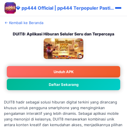
💎 pp444 Official | pp444 Terpopuler Pasti Bayar ⚡
← Kembali ke Beranda
DUIT8: Aplikasi Hiburan Seluler Seru dan Terpercaya
Unduh APK
Daftar Sekarang
DUIT8 hadir sebagai solusi hiburan digital terkini yang dirancang
khusus untuk pengguna smartphone yang menginginkan
pengalaman interaktif yang lebih dinamis. Sebagai aplikasi mobile
yang menonjol di kelasnya, DUIT8 menawarkan kombinasi unik
antara konten kreatif dan kemudahan akses, menjadikannya pilihan